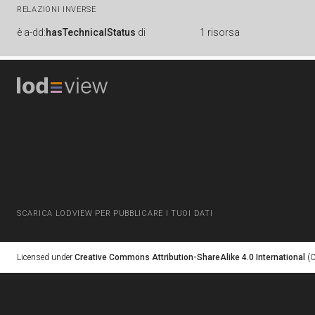
RELAZIONI INVERSE
è
a-dd:
hasTechnicalStatus
di
1 risorsa
SCARICA LODVIEW PER PUBBLICARE I TUOI DATI
Licensed under
Creative Commons Attribution-ShareAlike 4.0 International
(C