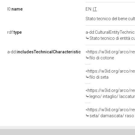
l0:
name
EN
IT
Stato tecnico del bene cu
rdf:
type
a-dd:CulturalEntityTechni
Stato tecnico di entità c
a-dd:
includesTechnicalCharacteristic
<https://w3id.org/arco/re
filo di cotone
<https://w3id.org/arco/re
filo di seta
<https://w3id.org/arco/re
legno/ intaglio/ laccatu
<https://w3id.org/arco/r
seta/ damascata/ raso