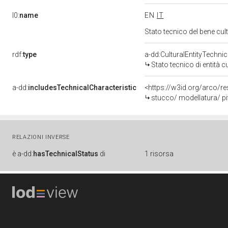
l0:
name
EN
IT
Stato tecnico del bene cu
rdf:
type
a-dd:CulturalEntityTechni
Stato tecnico di entità c
a-dd:
includesTechnicalCharacteristic
<https://w3id.org/arco/re
stucco/ modellatura/ pi
RELAZIONI INVERSE
è
a-dd:
hasTechnicalStatus
di
1 risorsa