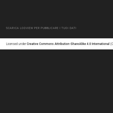
SCARICA LODVIEW PER PUBBLICARE I TUOI DATI
Licensed under
Creative Commons Attribution-ShareAlike 4.0 International
(C