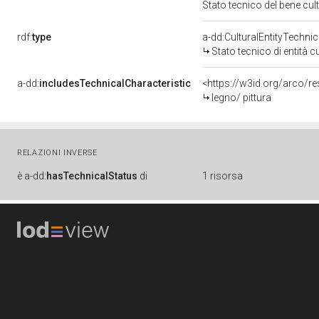
Stato tecnico del bene cu
rdf:
type
a-dd:CulturalEntityTechni
Stato tecnico di entità c
a-dd:
includesTechnicalCharacteristic
<https://w3id.org/arco/re
legno/ pittura
RELAZIONI INVERSE
è
a-dd:
hasTechnicalStatus
di
1 risorsa