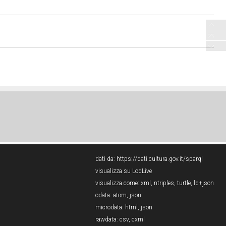
dati da:
https://dati.cultura.gov.it/sparql
visualizza su LodLive
visualizza come:
xml
,
ntriples
,
turtle
,
ld+json
odata:
atom
,
json
microdata:
html
,
json
rawdata:
csv
,
cxml