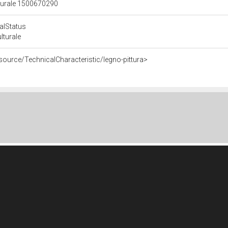
lturale 1500670290
calStatus
ulturale
source/TechnicalCharacteristic/legno-pittura>