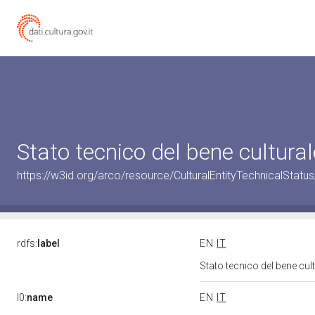
Stato tecnico del bene cultur
https://w3id.org/arco/resource/CulturalEntityTechnicalStat
rdfs:
label
EN
IT
Stato tecnico del bene cu
l0:
name
EN
IT