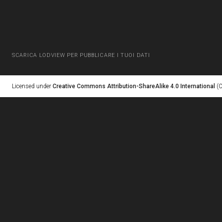
SCARICA LODVIEW PER PUBBLICARE I TUOI DATI
Licensed under
Creative Commons Attribution-ShareAlike 4.0 International
(C