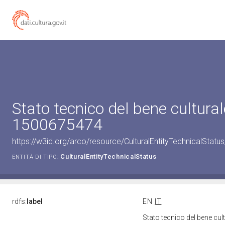
Stato tecnico del bene cultural
1500675474
https://w3id.org/arco/resource/CulturalEntityTechnicalStat
CulturalEntityTechnicalStatus
ENTITÀ DI TIPO:
rdfs:
label
EN
IT
Stato tecnico del bene cu