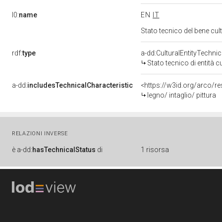
l0:
name
EN
IT
Stato tecnico del bene cu
rdf:
type
a-dd:CulturalEntityTechni
Stato tecnico di entità c
a-dd:
includesTechnicalCharacteristic
<https://w3id.org/arco/re
legno/ intaglio/ pittura
RELAZIONI INVERSE
è
a-dd:
hasTechnicalStatus
di
1 risorsa