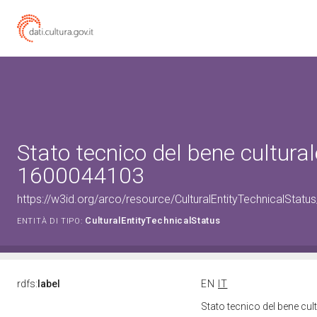
Stato tecnico del bene cultural
1600044103
https://w3id.org/arco/resource/CulturalEntityTechnicalStat
CulturalEntityTechnicalStatus
ENTITÀ DI TIPO:
rdfs:
label
EN
IT
Stato tecnico del bene cu