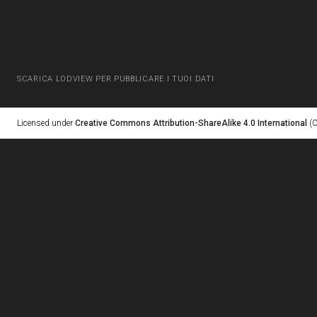
SCARICA LODVIEW PER PUBBLICARE I TUOI DATI
Licensed under
Creative Commons Attribution-ShareAlike 4.0 International
(C