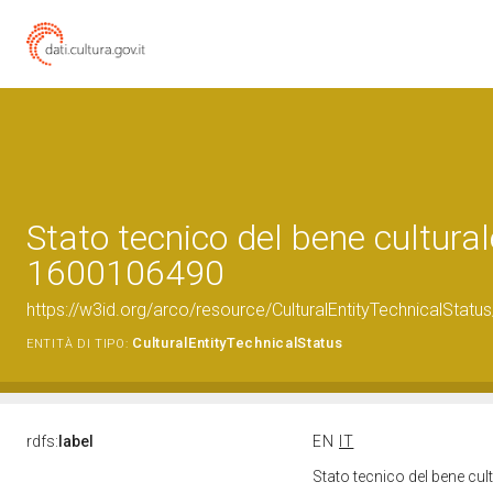
Stato tecnico del bene cultural
1600106490
https://w3id.org/arco/resource/CulturalEntityTechnicalStat
CulturalEntityTechnicalStatus
ENTITÀ DI TIPO:
rdfs:
label
EN
IT
Stato tecnico del bene cu