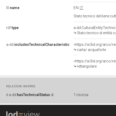
l0:
name
EN
IT
Stato tecnico del bene cu
rdf:
type
a-dd:CulturalEntityTechni
Stato tecnico di entità c
a-dd:
includesTechnicalCharacteristic
<https://w3id.org/arco/r
carta/ acquaforte
<https://w3id.org/arco/re
rettangolare
RELAZIONI INVERSE
è
a-dd:
hasTechnicalStatus
di
1 risorsa