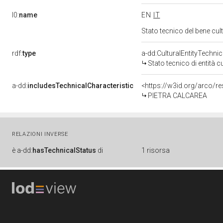
l0:
name
EN
IT
Stato tecnico del bene cu
rdf:
type
a-dd:CulturalEntityTechni
Stato tecnico di entità c
a-dd:
includesTechnicalCharacteristic
<https://w3id.org/arco/re
PIETRA CALCAREA
RELAZIONI INVERSE
è
a-dd:
hasTechnicalStatus
di
1 risorsa