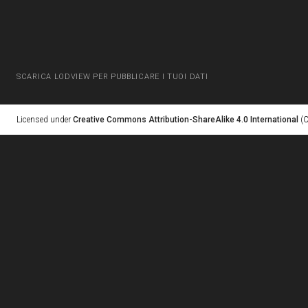
SCARICA LODVIEW PER PUBBLICARE I TUOI DATI
Licensed under
Creative Commons Attribution-ShareAlike 4.0 International
(C