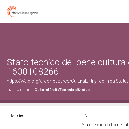
Stato tecnico del bene cultural
1600108266
https://w3id.org/arco/resource/CulturalEntityTechnicalStat
CulturalEntityTechnicalStatus
ENTITÀ DI TIPO:
rdfs:
label
EN
IT
Stato tecnico del bene cu