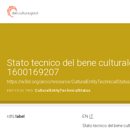
Stato tecnico del bene cultural
1600169207
https://w3id.org/arco/resource/CulturalEntityTechnicalStat
CulturalEntityTechnicalStatus
ENTITÀ DI TIPO:
rdfs:
label
EN
IT
Stato tecnico del bene cu