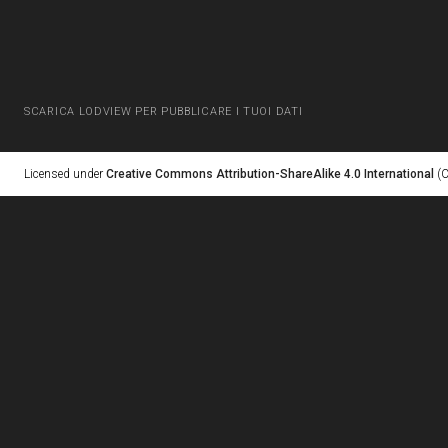
SCARICA LODVIEW PER PUBBLICARE I TUOI DATI
Licensed under
Creative Commons Attribution-ShareAlike 4.0 International
(C