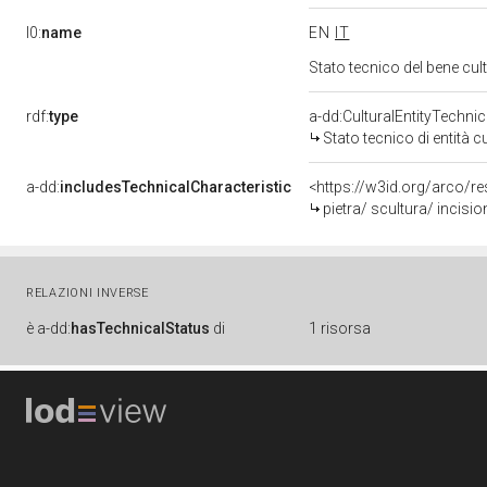
l0:
name
EN
IT
Stato tecnico del bene cu
rdf:
type
a-dd:CulturalEntityTechni
Stato tecnico di entità c
a-dd:
includesTechnicalCharacteristic
<https://w3id.org/arco/re
pietra/ scultura/ incisio
RELAZIONI INVERSE
è
a-dd:
hasTechnicalStatus
di
1 risorsa