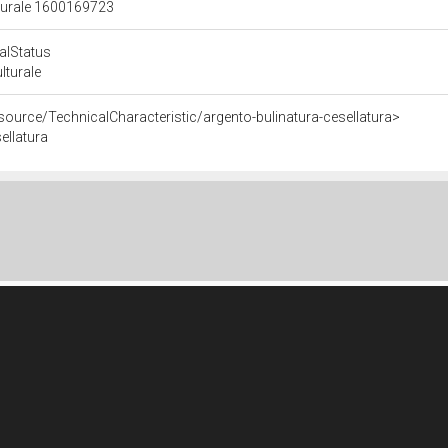
lturale 1600169723
calStatus
ulturale
source/TechnicalCharacteristic/argento-bulinatura-cesellatura>
ellatura