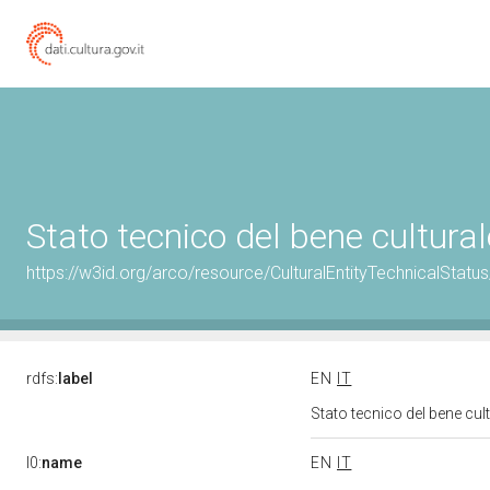
Stato tecnico del bene cultur
https://w3id.org/arco/resource/CulturalEntityTechnicalStat
rdfs:
label
EN
IT
Stato tecnico del bene cu
l0:
name
EN
IT