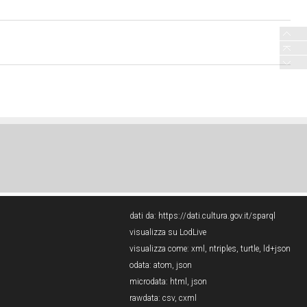
dati da:
https://dati.cultura.gov.it/sparql
visualizza su LodLive
visualizza come:
xml
,
ntriples
,
turtle
,
ld+json
odata:
atom
,
json
microdata:
html
,
json
rawdata:
csv
,
cxml