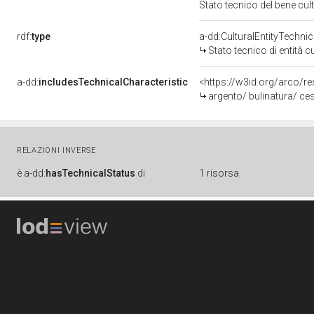
Stato tecnico del bene cu
rdf:
type
a-dd:CulturalEntityTechni
Stato tecnico di entità c
a-dd:
includesTechnicalCharacteristic
<https://w3id.org/arco/re
argento/ bulinatura/ ces
RELAZIONI INVERSE
è
a-dd:
hasTechnicalStatus
di
1 risorsa