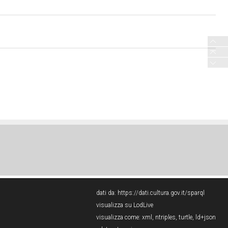
dati da:
https://dati.cultura.gov.it/sparql
visualizza su LodLive
visualizza come:
xml
,
ntriples
,
turtle
,
ld+json