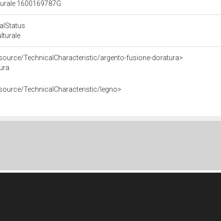
ulturale 1600169787G
calStatus
ulturale
esource/TechnicalCharacteristic/argento-fusione-doratura>
ura
esource/TechnicalCharacteristic/legno>