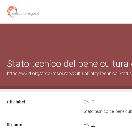
Stato tecnico del bene cultu
https://w3id.org/arco/resource/CulturalEntityTechnicalSta
rdfs:
label
EN
IT
Stato tecnico del bene c
l0:
name
EN
IT