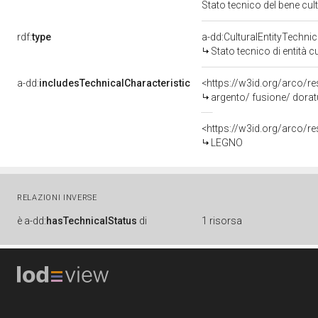
Stato tecnico del bene c
rdf:
type
a-dd:CulturalEntityTechni
Stato tecnico di entità c
a-dd:
includesTechnicalCharacteristic
<https://w3id.org/arco/r
argento/ fusione/ dorat
<https://w3id.org/arco/r
LEGNO
RELAZIONI INVERSE
è
a-dd:
hasTechnicalStatus
di
1 risorsa