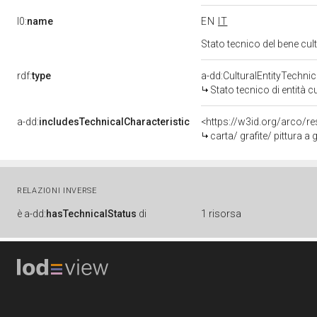
l0:
name
EN
IT
Stato tecnico del bene cu
rdf:
type
a-dd:CulturalEntityTechni
Stato tecnico di entità c
a-dd:
includesTechnicalCharacteristic
<https://w3id.org/arco/re
carta/ grafite/ pittura a
RELAZIONI INVERSE
è
a-dd:
hasTechnicalStatus
di
1 risorsa