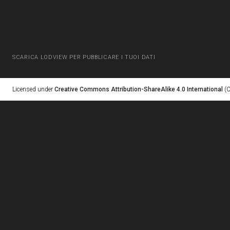
SCARICA LODVIEW PER PUBBLICARE I TUOI DATI
Licensed under
Creative Commons Attribution-ShareAlike 4.0 International
(C