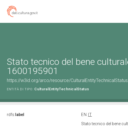
Stato tecnico del bene cultural
1600195901
https://w3id.org/arco/resource/CulturalEntityTechnicalStat
CulturalEntityTechnicalStatus
ENTITÀ DI TIPO:
rdfs:
label
EN
IT
Stato tecnico del bene cu