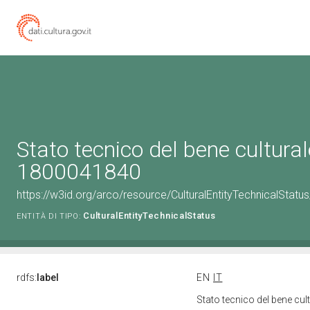
Stato tecnico del bene cultural
1800041840
https://w3id.org/arco/resource/CulturalEntityTechnicalStat
CulturalEntityTechnicalStatus
ENTITÀ DI TIPO:
rdfs:
label
EN
IT
Stato tecnico del bene cu