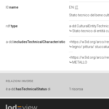
l0:
name
EN
IT
Stato tecnico del bene cu
rdf:
type
a-dd:CulturalEntityTechni
Stato tecnico di entità c
a-dd:
includesTechnicalCharacteristic
<https://w3id.org/arco/re
legno/ pittura/ stuccatu
<https://w3id.org/arco/r
METALLO
RELAZIONI INVERSE
è
a-dd:
hasTechnicalStatus
di
1 risorsa