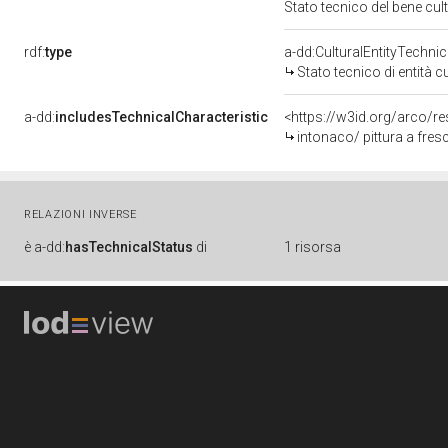
Stato tecnico del bene cu
rdf:
type
a-dd:CulturalEntityTechni
Stato tecnico di entità c
a-dd:
includesTechnicalCharacteristic
<https://w3id.org/arco/re
intonaco/ pittura a fres
RELAZIONI INVERSE
è
a-dd:
hasTechnicalStatus
di
1 risorsa