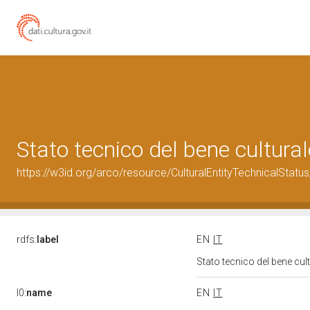
Stato tecnico del bene cultur
https://w3id.org/arco/resource/CulturalEntityTechnicalStat
rdfs:
label
EN
IT
Stato tecnico del bene cu
l0:
name
EN
IT