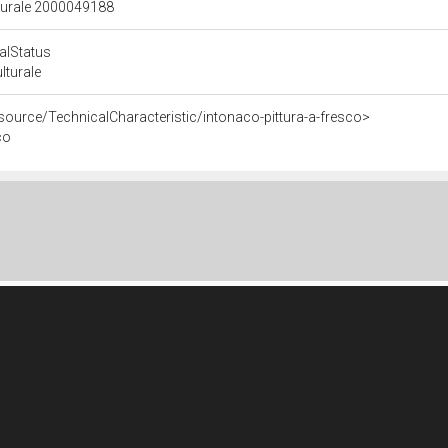
lturale 2000049188
calStatus
ulturale
source/TechnicalCharacteristic/intonaco-pittura-a-fresco>
co