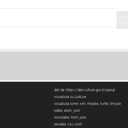
dati da:
https://dati.cultura.gov.it/sparql
visualizza su LodLive
visualizza come:
xml
,
ntriples
,
turtle
,
ld+json
odata:
atom
,
json
microdata:
html
,
json
rawdata:
csv
,
cxml