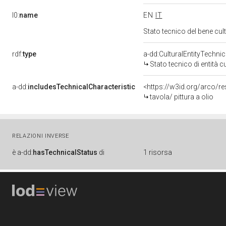
l0:
name
EN
IT
Stato tecnico del bene cu
rdf:
type
a-dd:CulturalEntityTechni
Stato tecnico di entità c
a-dd:
includesTechnicalCharacteristic
<https://w3id.org/arco/re
tavola/ pittura a olio
RELAZIONI INVERSE
è
a-dd:
hasTechnicalStatus
di
1 risorsa