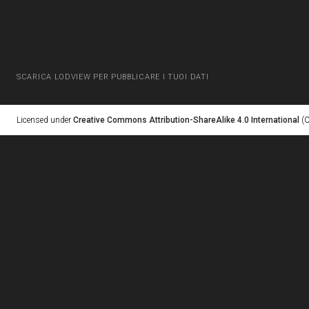
SCARICA LODVIEW PER PUBBLICARE I TUOI DATI
Licensed under
Creative Commons Attribution-ShareAlike 4.0 International
(C