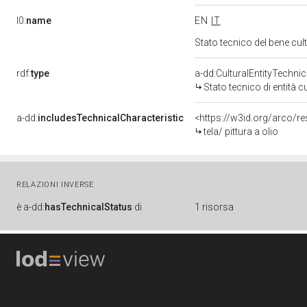
l0:
name
EN
IT
Stato tecnico del bene cu
rdf:
type
a-dd:CulturalEntityTechni
Stato tecnico di entità c
a-dd:
includesTechnicalCharacteristic
<https://w3id.org/arco/re
tela/ pittura a olio
RELAZIONI INVERSE
è
a-dd:
hasTechnicalStatus
di
1 risorsa