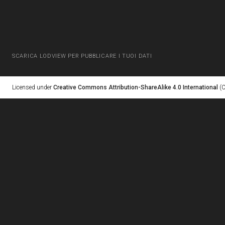
SCARICA LODVIEW PER PUBBLICARE I TUOI DATI
Licensed under
Creative Commons Attribution-ShareAlike 4.0 International
(C