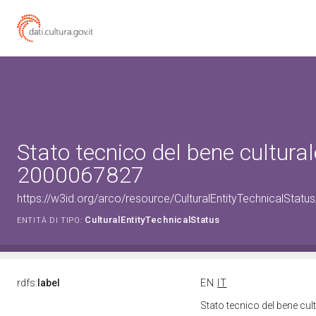
Stato tecnico del bene cultural
2000067827
https://w3id.org/arco/resource/CulturalEntityTechnicalStat
CulturalEntityTechnicalStatus
ENTITÀ DI TIPO:
rdfs:
label
EN
IT
Stato tecnico del bene cu