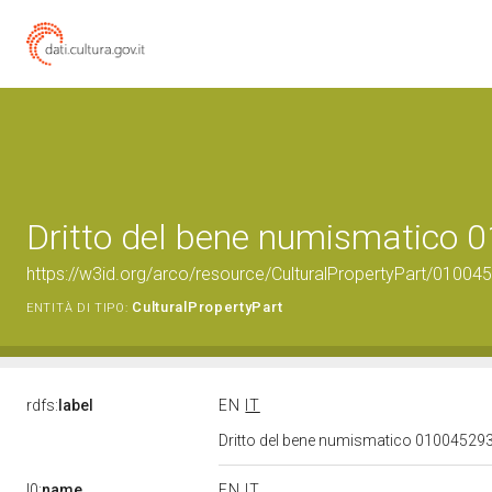
Dritto del bene numismatico
https://w3id.org/arco/resource/CulturalPropertyPart/0100
CulturalPropertyPart
ENTITÀ DI TIPO:
rdfs:
label
EN
IT
Dritto del bene numismatico 01004529
l0:
name
EN
IT