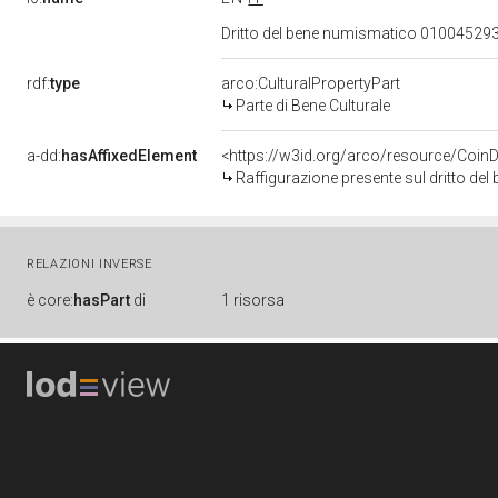
Dritto del bene numismatico 01004529
rdf:
type
arco:CulturalPropertyPart
Parte di Bene Culturale
a-dd:
hasAffixedElement
<https://w3id.org/arco/resource/Coi
Raffigurazione presente sul dritto d
RELAZIONI INVERSE
è
core:
hasPart
di
1 risorsa