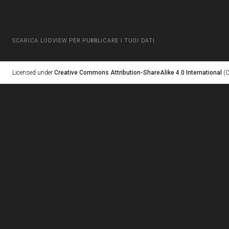
SCARICA LODVIEW PER PUBBLICARE I TUOI DATI
Licensed under
Creative Commons Attribution-ShareAlike 4.0 International
(C