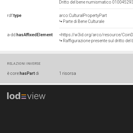
Dritto del bene numismatico 01004529
rdf:
type
arco:CulturalPropertyPart
Parte di Bene Culturale
a-dd:
hasAffixedElement
<https://w3id.org/arco/resource/Coi
Raffigurazione presente sul dritto d
RELAZIONI INVERSE
è
core:
hasPart
di
1 risorsa