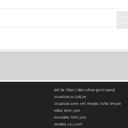
dati da:
https://dati.cultura.gov.it/sparql
visualizza su LodLive
visualizza come:
xml
,
ntriples
,
turtle
,
ld+json
odata:
atom
,
json
microdata:
html
,
json
rawdata:
csv
,
cxml