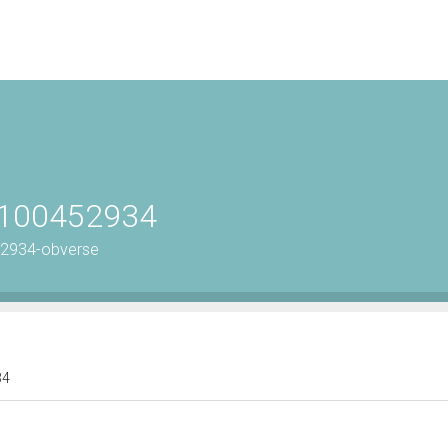
 0100452934
452934-obverse
34