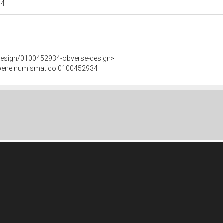
34
nDesign/0100452934-obverse-design>
el bene numismatico 0100452934