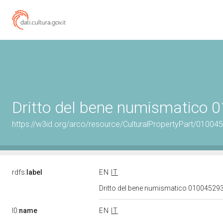
Dritto del bene numismatico
https://w3id.org/arco/resource/CulturalPropertyPart/0100
rdfs:
label
EN
IT
Dritto del bene numismatico 01004529
l0:
name
EN
IT