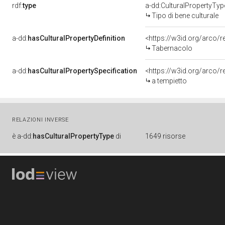
rdf:
type
a-dd:CulturalPropertyTyp
Tipo di bene culturale
a-dd:
hasCulturalPropertyDefinition
<https://w3id.org/arco/r
Tabernacolo
a-dd:
hasCulturalPropertySpecification
<https://w3id.org/arco/r
a tempietto
RELAZIONI INVERSE
è
a-dd:
hasCulturalPropertyType
di
1649 risorse