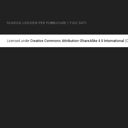
SCARICA LODVIEW PER PUBBLICARE I TUOI DATI
Licensed under
Creative Commons Attribution-ShareAlike 4.0 International
(C