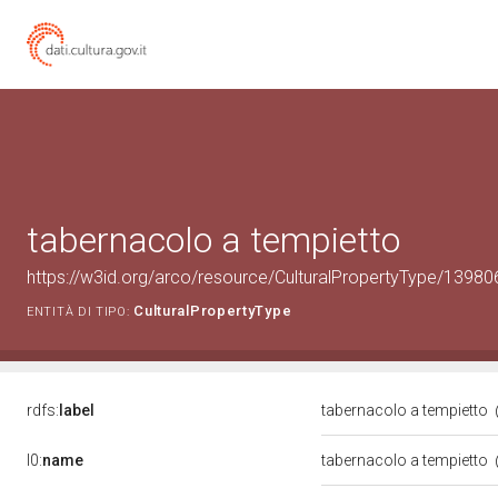
tabernacolo a tempietto
https://w3id.org/arco/resource/CulturalPropertyType/13
CulturalPropertyType
ENTITÀ DI TIPO:
rdfs:
label
tabernacolo a tempietto
l0:
name
tabernacolo a tempietto