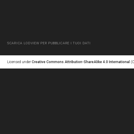
SCARICA LODVIEW PER PUBBLICARE I TUOI DATI
Licensed under
Creative Commons Attribution-ShareAlike 4.0 International
(C