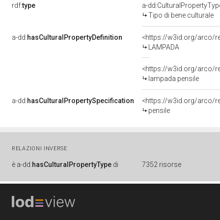
rdf:
type
a-dd:CulturalPropertyTyp
Tipo di bene culturale
a-dd:
hasCulturalPropertyDefinition
<https://w3id.org/arco/r
LAMPADA
<https://w3id.org/arco/r
lampada pensile
a-dd:
hasCulturalPropertySpecification
<https://w3id.org/arco/r
pensile
RELAZIONI INVERSE
è
a-dd:
hasCulturalPropertyType
di
7352 risorse