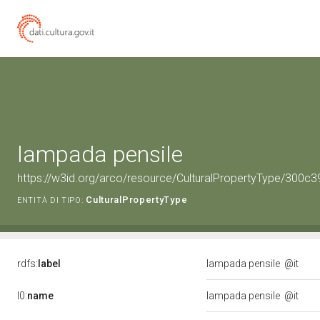
lampada pensile
https://w3id.org/arco/resource/CulturalPropertyType/30
CulturalPropertyType
ENTITÀ DI TIPO:
rdfs:
label
lampada pensile
@it
l0:
name
lampada pensile
@it