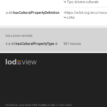
Tipo di bene culturale
a-dd:
hasCulturalPropertyDefinition
<https://w3id.org/arco/resou
cotta
RELAZIONI INVERSE
è
a-dd:
hasCulturalPropertyType
di
961 risorse
SCARICA LODVIEW PER PUBBLICARE I TUOI DATI