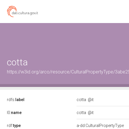
cotta
https://w3id.org/arco/resource/CulturalPropertyType/3
rdfs:
label
cotta
@it
l0:
name
cotta
@it
rdf:
type
a-dd:CulturalPropertyType