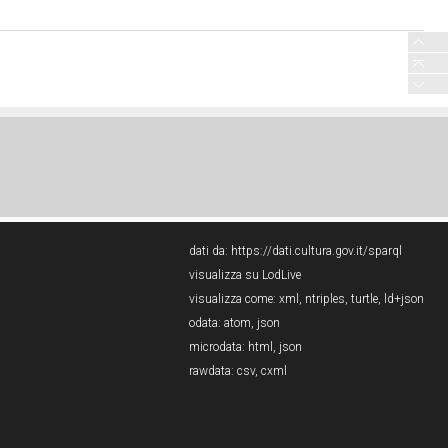
dati da:
https://dati.cultura.gov.it/sparql
visualizza su LodLive
visualizza come:
xml
,
ntriples
,
turtle
,
ld+json
odata:
atom
,
json
microdata:
html
,
json
rawdata:
csv
,
cxml