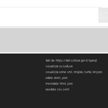
dati da:
https://dati.cultura.gov.it/sparql
visualizza su LodLive
visualizza come:
xml
,
ntriples
,
turtle
,
ld+json
odata:
atom
,
json
microdata:
html
,
json
rawdata:
csv
,
cxml