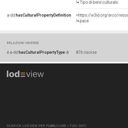
Tipo di bene culturale
a-dd:
hasCulturalPropertyDefinition
<https://w3id.org/arco/reso
pace
RELAZIONI INVERSE
è
a-dd:
hasCulturalPropertyType
di
876 risorse
SCARICA LODVIEW PER PUBBLICARE I TUOI DATI