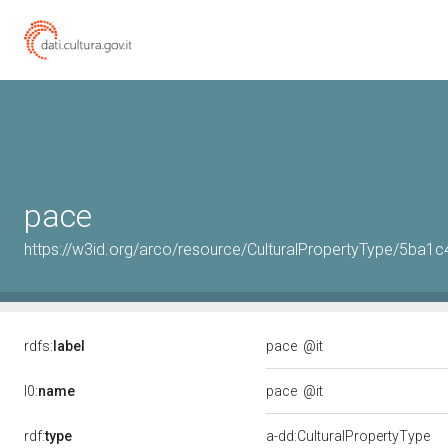
pace
https://w3id.org/arco/resource/CulturalPropertyType/5b
rdfs:
label
pace
@it
l0:
name
pace
@it
rdf:
type
a-dd:CulturalPropertyType