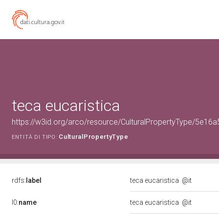
teca eucaristica
https://w3id.org/arco/resource/CulturalPropertyType/5e
CulturalPropertyType
ENTITÀ DI TIPO:
rdfs:
label
teca eucaristica
@it
l0:
name
teca eucaristica
@it