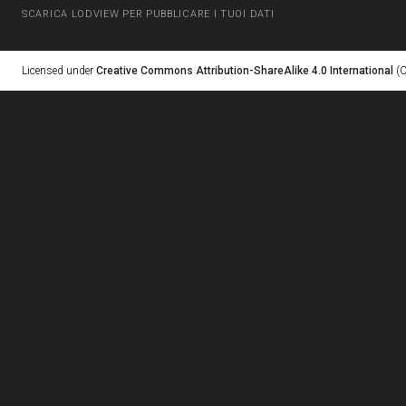
SCARICA LODVIEW PER PUBBLICARE I TUOI DATI
Licensed under
Creative Commons Attribution-ShareAlike 4.0 International
(C