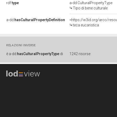
rdf:
type
a-dd:CulturalPropertyType
Tipo di bene culturale
a-dd:
hasCulturalPropertyDefinition
<https://w3id.org/arco/resou
teca eucaristica
RELAZIONI INVERSE
è
a-dd:
hasCulturalPropertyType
di
1242 risorse