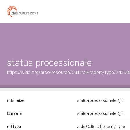
statua processionale
https://w3id.org/arco/resource/CulturalPropertyType/7d
rdfs:
label
statua processionale
@it
l0:
name
statua processionale
@it
rdf:
type
a-dd:CulturalPropertyType