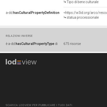
Tipo di bene culturale
a-dd:
hasCulturalPropertyDefinition
<https://w3id.org/arco/reso
statua processionale
RELAZIONI INVERSE
è
a-dd:
hasCulturalPropertyType
di
675 risorse
SCARICA LODVIEW PER PUBBLICARE I TUOI DATI