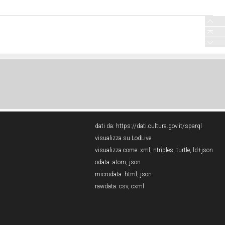
dati da:
https://dati.cultura.gov.it/sparql
visualizza su LodLive
visualizza come:
xml
,
ntriples
,
turtle
,
ld+json
odata:
atom
,
json
microdata:
html
,
json
rawdata:
csv
,
cxml