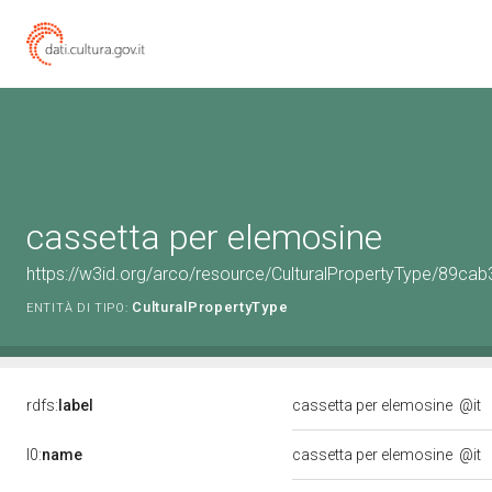
cassetta per elemosine
https://w3id.org/arco/resource/CulturalPropertyType/89
CulturalPropertyType
ENTITÀ DI TIPO:
rdfs:
label
cassetta per elemosine
@it
l0:
name
cassetta per elemosine
@it