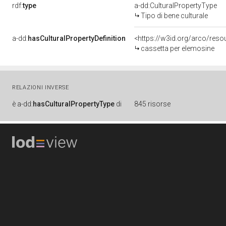
rdf:
type
a-dd:CulturalPropertyType
Tipo di bene culturale
a-dd:
hasCulturalPropertyDefinition
<https://w3id.org/arco/reso
cassetta per elemosine
RELAZIONI INVERSE
è
a-dd:
hasCulturalPropertyType
di
845 risorse