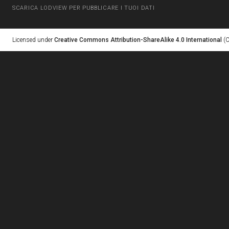
SCARICA LODVIEW PER PUBBLICARE I TUOI DATI
Licensed under
Creative Commons Attribution-ShareAlike 4.0 International
(C