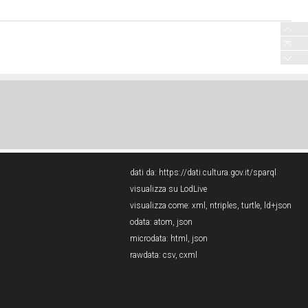
dati da:
https://dati.cultura.gov.it/sparql
visualizza su LodLive
visualizza come:
xml
,
ntriples
,
turtle
,
ld+json
odata:
atom
,
json
microdata:
html
,
json
rawdata:
csv
,
cxml