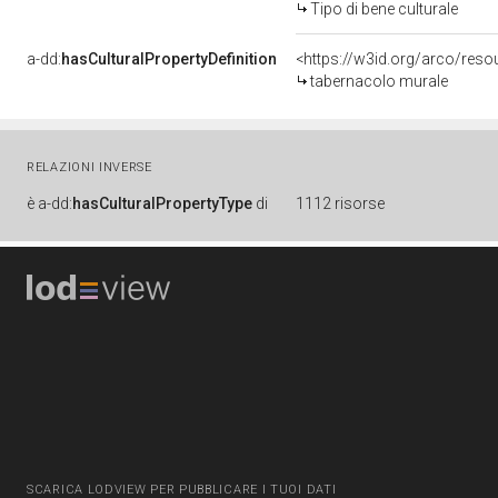
Tipo di bene culturale
a-dd:
hasCulturalPropertyDefinition
<https://w3id.org/arco/reso
tabernacolo murale
RELAZIONI INVERSE
è
a-dd:
hasCulturalPropertyType
di
1112 risorse
SCARICA LODVIEW PER PUBBLICARE I TUOI DATI