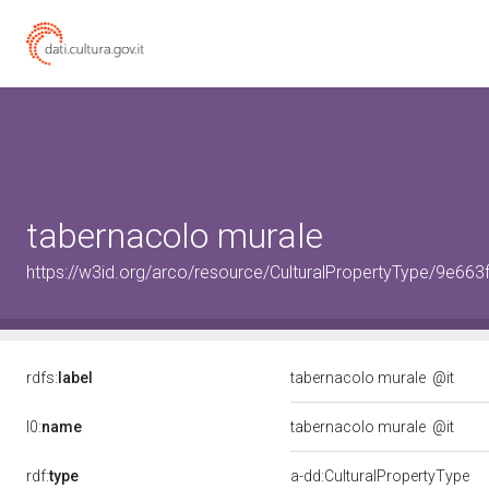
tabernacolo murale
https://w3id.org/arco/resource/CulturalPropertyType/9e
rdfs:
label
tabernacolo murale
@it
l0:
name
tabernacolo murale
@it
rdf:
type
a-dd:CulturalPropertyType