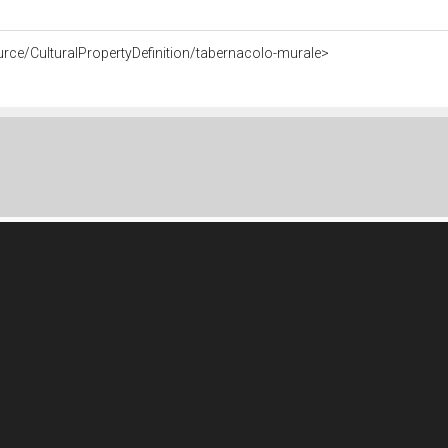
urce/CulturalPropertyDefinition/tabernacolo-murale>