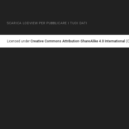
SCARICA LODVIEW PER PUBBLICARE I TUOI DATI
Licensed under
Creative Commons Attribution-ShareAlike 4.0 International
(C