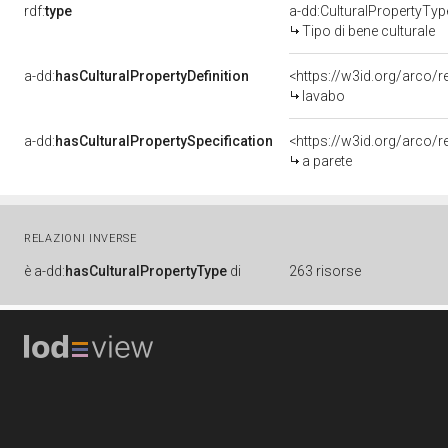
rdf:
type
a-dd:CulturalPropertyTyp
Tipo di bene culturale
a-dd:
hasCulturalPropertyDefinition
<https://w3id.org/arco/r
lavabo
a-dd:
hasCulturalPropertySpecification
<https://w3id.org/arco/r
a parete
RELAZIONI INVERSE
è
a-dd:
hasCulturalPropertyType
di
263 risorse