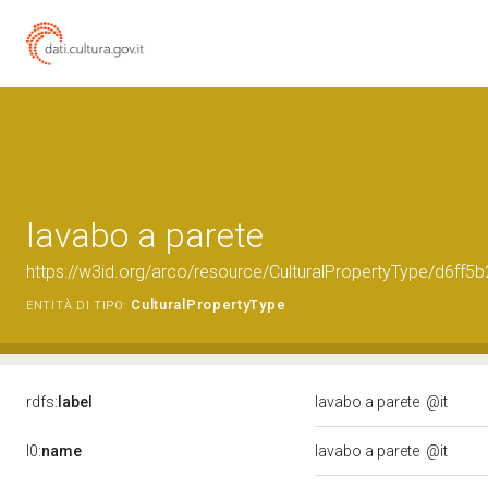
lavabo a parete
https://w3id.org/arco/resource/CulturalPropertyType/d6f
CulturalPropertyType
ENTITÀ DI TIPO:
rdfs:
label
lavabo a parete
@it
l0:
name
lavabo a parete
@it