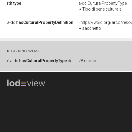
rdf:
type
a-dd:CulturalPropertyType
Tipo di bene culturale
a-dd:
hasCulturalPropertyDefinition
<https://w3id.org/arco/reso
sacchetto
RELAZIONI INVERSE
è
a-dd:
hasCulturalPropertyType
di
28 risorse