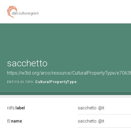
sacchetto
https://w3id.org/arco/resource/CulturalPropertyType/e7
CulturalPropertyType
ENTITÀ DI TIPO:
rdfs:
label
sacchetto
@it
l0:
name
sacchetto
@it