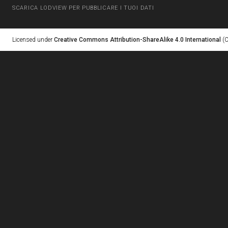
SCARICA LODVIEW PER PUBBLICARE I TUOI DATI
Licensed under
Creative Commons Attribution-ShareAlike 4.0 International
(C