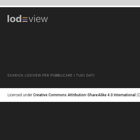
SCARICA LODVIEW PER PUBBLICARE I TUOI DATI
Licensed under
Creative Commons Attribution-ShareAlike 4.0 International
(C