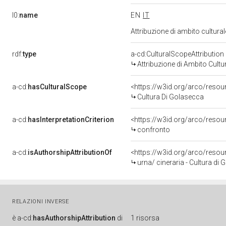
l0:
name
EN
IT
Attribuzione di ambito cultur
rdf:
type
a-cd:CulturalScopeAttribution
Attribuzione di Ambito Cultu
a-cd:
hasCulturalScope
<https://w3id.org/arco/resou
Cultura Di Golasecca
a-cd:
hasInterpretationCriterion
<https://w3id.org/arco/resour
confronto
a-cd:
isAuthorshipAttributionOf
<https://w3id.org/arco/reso
urna/ cineraria - Cultura d
RELAZIONI INVERSE
è
a-cd:
hasAuthorshipAttribution
di
1 risorsa