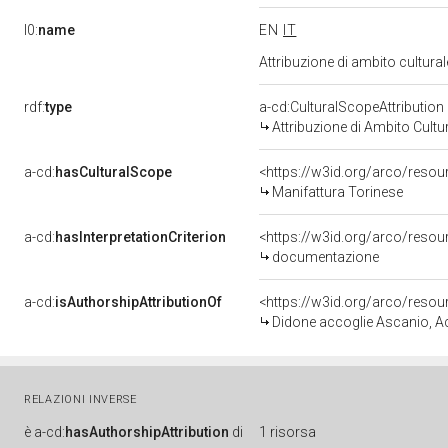
l0:
name
EN
IT
Attribuzione di ambito cultur
rdf:
type
a-cd:CulturalScopeAttribution
Attribuzione di Ambito Cultu
a-cd:
hasCulturalScope
<https://w3id.org/arco/resou
Manifattura Torinese
a-cd:
hasInterpretationCriterion
<https://w3id.org/arco/resou
documentazione
a-cd:
isAuthorshipAttributionOf
<https://w3id.org/arco/resou
Didone accoglie Ascanio, Acate e altri esuli troiani che recano
RELAZIONI INVERSE
è
a-cd:
hasAuthorshipAttribution
di
1 risorsa