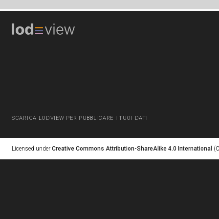
SCARICA LODVIEW PER PUBBLICARE I TUOI DATI
Licensed under
Creative Commons Attribution-ShareAlike 4.0 International
(C