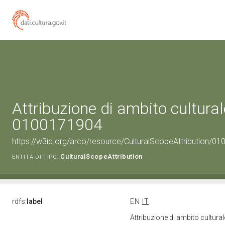
Attribuzione di ambito cultural
0100171904
https://w3id.org/arco/resource/CulturalScopeAttribution/010
CulturalScopeAttribution
ENTITÀ DI TIPO:
rdfs:
label
EN
IT
Attribuzione di ambito cultur