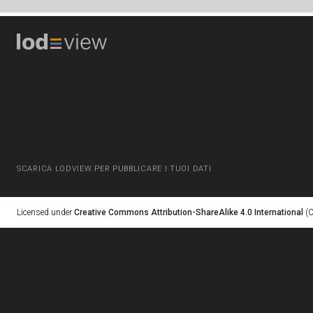
SCARICA LODVIEW PER PUBBLICARE I TUOI DATI
Licensed under
Creative Commons Attribution-ShareAlike 4.0 International
(C