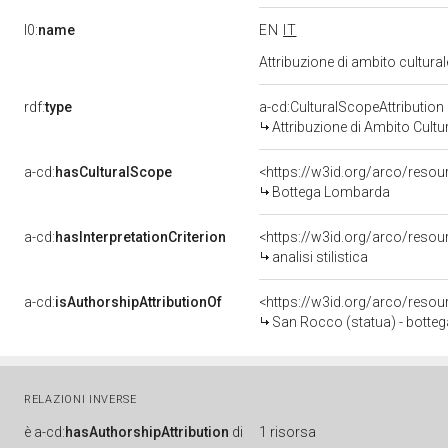
l0:
name
EN
IT
Attribuzione di ambito cultur
rdf:
type
a-cd:CulturalScopeAttribution
Attribuzione di Ambito Cultu
a-cd:
hasCulturalScope
<https://w3id.org/arco/reso
Bottega Lombarda
a-cd:
hasInterpretationCriterion
<https://w3id.org/arco/resourc
analisi stilistica
a-cd:
isAuthorshipAttributionOf
<https://w3id.org/arco/resou
San Rocco (statua) - botteg
RELAZIONI INVERSE
è
a-cd:
hasAuthorshipAttribution
di
1 risorsa