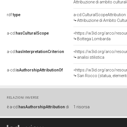
Attribuzione di ambito cultur
rdf:
type
a-cd:CulturalScopeAttribution
Attribuzione di Ambito Cultu
a-cd:
hasCulturalScope
<https://w3id.org/arco/reso
Bottega Lombarda
a-cd:
hasInterpretationCriterion
<https://w3id.org/arco/resourc
analisi stilistica
a-cd:
isAuthorshipAttributionOf
<https://w3id.org/arco/resou
San Rocco (statua, elemento
RELAZIONI INVERSE
è
a-cd:
hasAuthorshipAttribution
di
1 risorsa