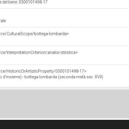
ale del bene: 0300101498-17
rale
urce/CulturalScope/bottega-lombarda>
e/InterpretationCriterion/analisi-stilistica>
rce/HistoricOrArtisticProperty/0300101498-17>
 d'insieme) - bottega lombarda (seconda metà sec. XVII)