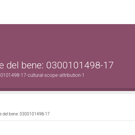
ale del bene: 0300101498-17
00101498-17-cultural-scope-attribution-1
ale del bene: 0300101498-17