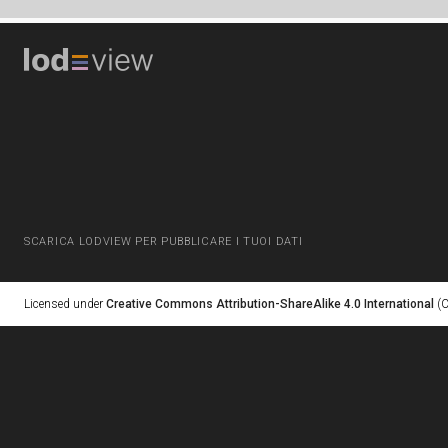
SCARICA LODVIEW PER PUBBLICARE I TUOI DATI
Licensed under
Creative Commons Attribution-ShareAlike 4.0 International
(C