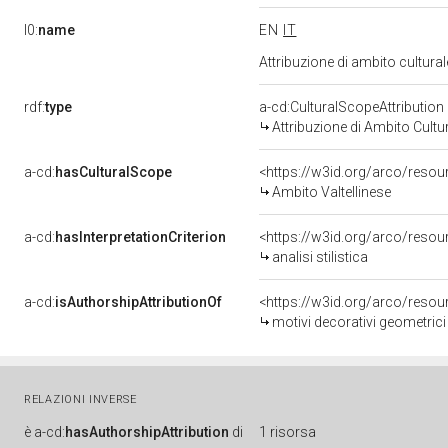
l0:
name
EN
IT
Attribuzione di ambito cultur
rdf:
type
a-cd:CulturalScopeAttribution
Attribuzione di Ambito Cultu
a-cd:
hasCulturalScope
<https://w3id.org/arco/resou
Ambito Valtellinese
a-cd:
hasInterpretationCriterion
<https://w3id.org/arco/resourc
analisi stilistica
a-cd:
isAuthorshipAttributionOf
<https://w3id.org/arco/resou
motivi decorativi geometrici e v
RELAZIONI INVERSE
è
a-cd:
hasAuthorshipAttribution
di
1 risorsa