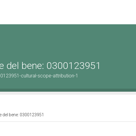
ale del bene: 0300123951
0123951-cultural-scope-attribution-1
ale del bene: 0300123951