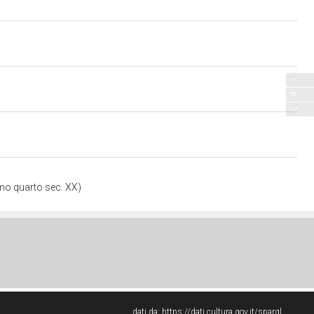
imo quarto sec. XX)
dati da:
https://dati.cultura.gov.it/sparql