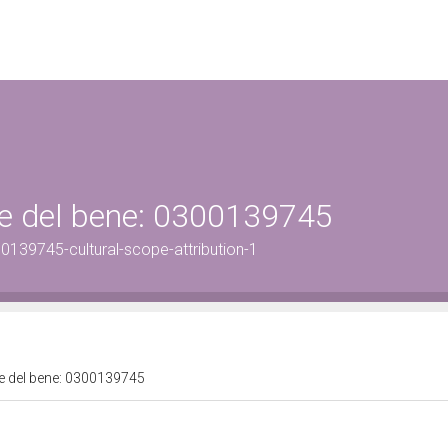
ale del bene: 0300139745
0139745-cultural-scope-attribution-1
ale del bene: 0300139745