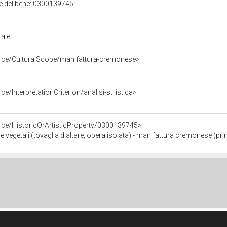
ale del bene: 0300139745
rale
urce/CulturalScope/manifattura-cremonese>
e/InterpretationCriterion/analisi-stilistica>
rce/HistoricOrArtisticProperty/0300139745>
 e vegetali (tovaglia d'altare, opera isolata) - manifattura cremonese (pr