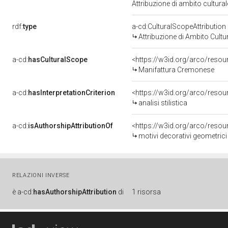
Attribuzione di ambito cultur
rdf:
type
a-cd:CulturalScopeAttribution
Attribuzione di Ambito Cultu
a-cd:
hasCulturalScope
<https://w3id.org/arco/reso
Manifattura Cremonese
a-cd:
hasInterpretationCriterion
<https://w3id.org/arco/resourc
analisi stilistica
a-cd:
isAuthorshipAttributionOf
<https://w3id.org/arco/resou
motivi decorativi geometrici
RELAZIONI INVERSE
è
a-cd:
hasAuthorshipAttribution
di
1 risorsa