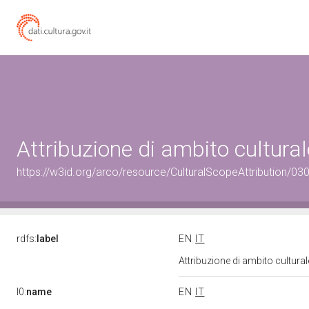
Attribuzione di ambito cultur
https://w3id.org/arco/resource/CulturalScopeAttribution/030
rdfs:
label
EN
IT
Attribuzione di ambito cultur
l0:
name
EN
IT