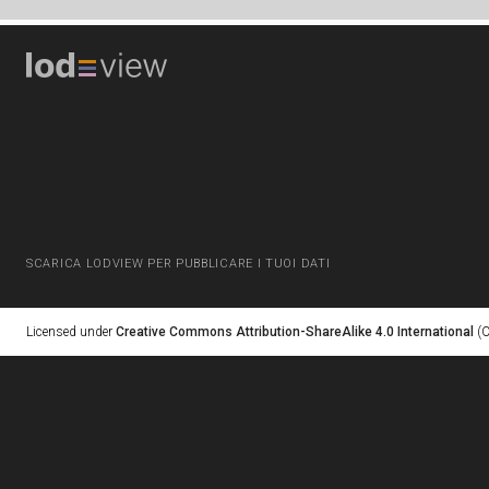
SCARICA LODVIEW PER PUBBLICARE I TUOI DATI
Licensed under
Creative Commons Attribution-ShareAlike 4.0 International
(C