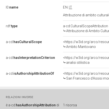
l0:
name
EN
IT
Attribuzione di ambito cultur
rdf:
type
a-cd:CulturalScopeAttribution
Attribuzione di Ambito Cultu
a-cd:
hasCulturalScope
<https://w3id.org/arco/reso
Ambito Mantovano
a-cd:
hasInterpretationCriterion
<https://w3id.org/arco/resourc
analisi stilistica
a-cd:
isAuthorshipAttributionOf
<https://w3id.org/arco/resou
San Francesco d'Assisi morente ha la
RELAZIONI INVERSE
è
a-cd:
hasAuthorshipAttribution
di
1 risorsa