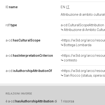
l0:
name
EN
IT
Attribuzione di ambito cultur
rdf:
type
a-cd:CulturalScopeAttribution
Attribuzione di Ambito Cultu
a-cd:
hasCulturalScope
<https://w3id.org/arco/reso
Bottega Lombarda
a-cd:
hasInterpretationCriterion
<https://w3id.org/arco/resour
contesto
a-cd:
isAuthorshipAttributionOf
<https://w3id.org/arco/resou
San Rocco (statua, opera is
RELAZIONI INVERSE
è
a-cd:
hasAuthorshipAttribution
di
1 risorsa