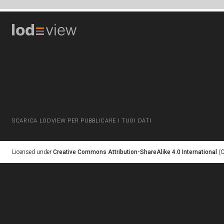
SCARICA LODVIEW PER PUBBLICARE I TUOI DATI
Licensed under
Creative Commons Attribution-ShareAlike 4.0 International
(C