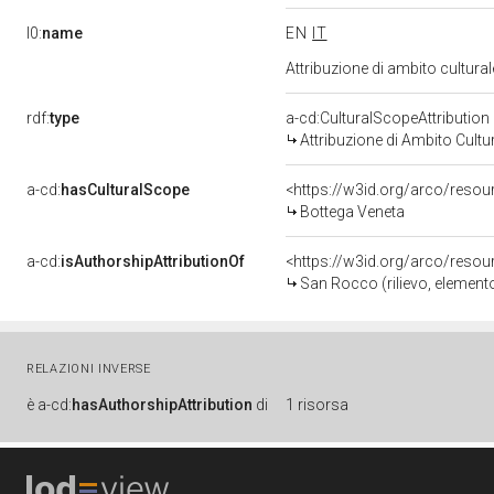
l0:
name
EN
IT
Attribuzione di ambito cultur
rdf:
type
a-cd:CulturalScopeAttribution
Attribuzione di Ambito Cultu
a-cd:
hasCulturalScope
<https://w3id.org/arco/resou
Bottega Veneta
a-cd:
isAuthorshipAttributionOf
<https://w3id.org/arco/resou
San Rocco (rilievo, elemento
RELAZIONI INVERSE
è
a-cd:
hasAuthorshipAttribution
di
1 risorsa