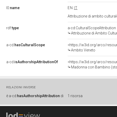
l0:
name
EN
IT
Attribuzione di ambito cultur
rdf:
type
a-cd:CulturalScopeAttribution
Attribuzione di Ambito Cultu
a-cd:
hasCulturalScope
<https://w3id.org/arco/reso
Ambito Veneto
a-cd:
isAuthorshipAttributionOf
<https://w3id.org/arco/resou
Madonna con Bambino (statua
RELAZIONI INVERSE
è
a-cd:
hasAuthorshipAttribution
di
1 risorsa