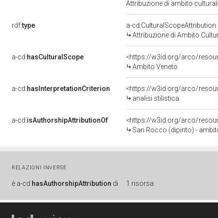
Attribuzione di ambito cultur
rdf:
type
a-cd:CulturalScopeAttribution
Attribuzione di Ambito Cultu
a-cd:
hasCulturalScope
<https://w3id.org/arco/reso
Ambito Veneto
a-cd:
hasInterpretationCriterion
<https://w3id.org/arco/resourc
analisi stilistica
a-cd:
isAuthorshipAttributionOf
<https://w3id.org/arco/resou
San Rocco (dipinto) - ambit
RELAZIONI INVERSE
è
a-cd:
hasAuthorshipAttribution
di
1 risorsa