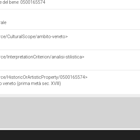
ale del bene: 0500165574
rale
urce/CulturalScope/ambito-veneto>
e/InterpretationCriterion/analisi-stilistica>
rce/HistoricOrArtisticProperty/0500165574>
o veneto (prima metà sec. XVIII)