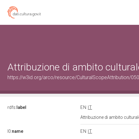
Attribuzione di ambito cultur
https://w3id.org/arco/resource/CulturalScopeAttribution/050
rdfs:
label
EN
IT
Attribuzione di ambito cultur
l0:
name
EN
IT