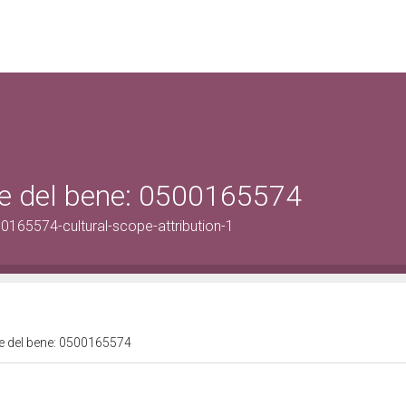
ale del bene: 0500165574
0165574-cultural-scope-attribution-1
ale del bene: 0500165574