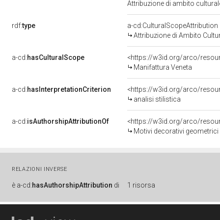
Attribuzione di ambito cultur
rdf:
type
a-cd:CulturalScopeAttribution
Attribuzione di Ambito Cultu
a-cd:
hasCulturalScope
<https://w3id.org/arco/resou
Manifattura Veneta
a-cd:
hasInterpretationCriterion
<https://w3id.org/arco/resourc
analisi stilistica
a-cd:
isAuthorshipAttributionOf
<https://w3id.org/arco/reso
Motivi decorativi geometrici
RELAZIONI INVERSE
è
a-cd:
hasAuthorshipAttribution
di
1 risorsa