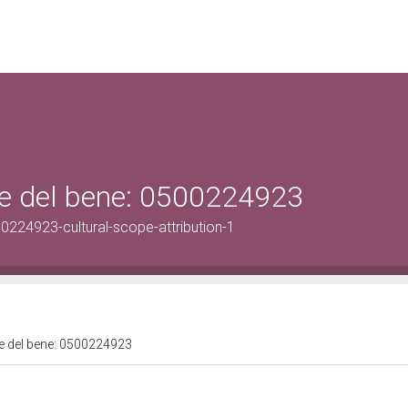
ale del bene: 0500224923
0224923-cultural-scope-attribution-1
ale del bene: 0500224923