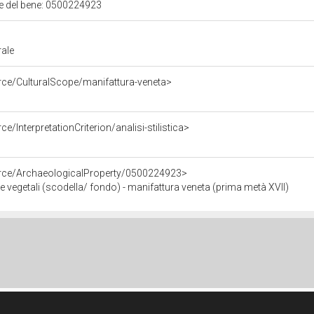
ale del bene: 0500224923
rale
rce/CulturalScope/manifattura-veneta>
e/InterpretationCriterion/analisi-stilistica>
urce/ArchaeologicalProperty/0500224923>
 e vegetali (scodella/ fondo) - manifattura veneta (prima metà XVII)