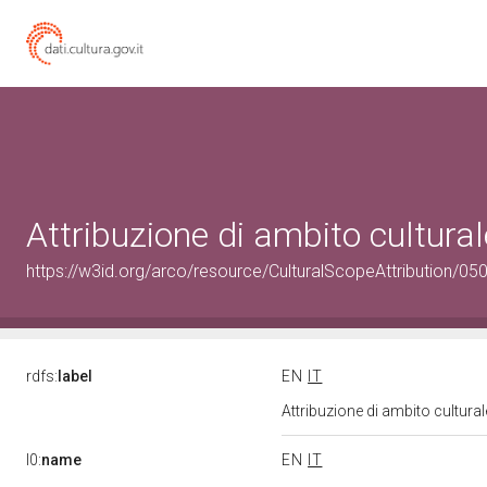
Attribuzione di ambito cultur
https://w3id.org/arco/resource/CulturalScopeAttribution/050
rdfs:
label
EN
IT
Attribuzione di ambito cultur
l0:
name
EN
IT