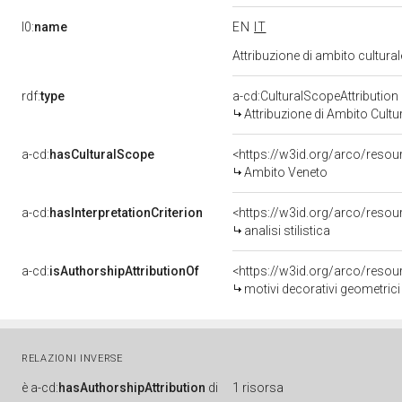
l0:
name
EN
IT
Attribuzione di ambito cultur
rdf:
type
a-cd:CulturalScopeAttribution
Attribuzione di Ambito Cultu
a-cd:
hasCulturalScope
<https://w3id.org/arco/reso
Ambito Veneto
a-cd:
hasInterpretationCriterion
<https://w3id.org/arco/resourc
analisi stilistica
a-cd:
isAuthorshipAttributionOf
<https://w3id.org/arco/resou
motivi decorativi geometric
RELAZIONI INVERSE
è
a-cd:
hasAuthorshipAttribution
di
1 risorsa