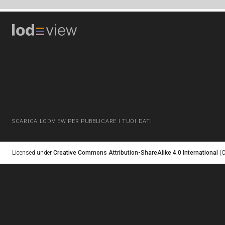
SCARICA LODVIEW PER PUBBLICARE I TUOI DATI
Licensed under
Creative Commons Attribution-ShareAlike 4.0 International
(C