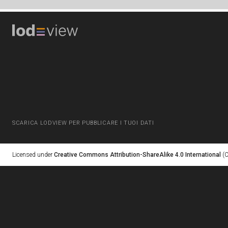
SCARICA LODVIEW PER PUBBLICARE I TUOI DATI
Licensed under
Creative Commons Attribution-ShareAlike 4.0 International
(C