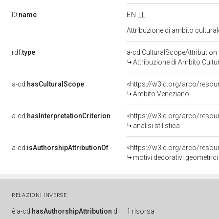
l0:
name
EN
IT
Attribuzione di ambito cultur
rdf:
type
a-cd:CulturalScopeAttribution
Attribuzione di Ambito Cultu
a-cd:
hasCulturalScope
<https://w3id.org/arco/reso
Ambito Veneziano
a-cd:
hasInterpretationCriterion
<https://w3id.org/arco/resourc
analisi stilistica
a-cd:
isAuthorshipAttributionOf
<https://w3id.org/arco/resou
motivi decorativi geometrici
RELAZIONI INVERSE
è
a-cd:
hasAuthorshipAttribution
di
1 risorsa