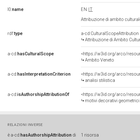
l0:
name
EN
IT
Attribuzione di ambito cultur
rdf:
type
a-cd:CulturalScopeAttribution
Attribuzione di Ambito Cultu
a-cd:
hasCulturalScope
<https://w3id.org/arco/reso
Ambito Veneto
a-cd:
hasInterpretationCriterion
<https://w3id.org/arco/resourc
analisi stilistica
a-cd:
isAuthorshipAttributionOf
<https://w3id.org/arco/resou
motivi decorativi geometrici
RELAZIONI INVERSE
è
a-cd:
hasAuthorshipAttribution
di
1 risorsa