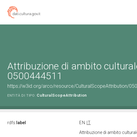
Attribuzione di ambito cultural
0500444511
https://w3id.org/arco/resource/CulturalScopeAttribution/050
CulturalScopeAttribution
ENTITÀ DI TIPO:
rdfs:
label
EN
IT
Attribuzione di ambito cultur