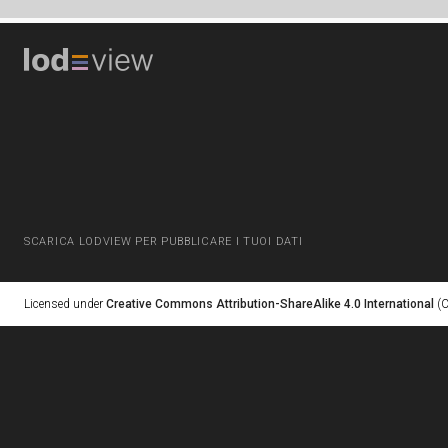
SCARICA LODVIEW PER PUBBLICARE I TUOI DATI
Licensed under
Creative Commons Attribution-ShareAlike 4.0 International
(C