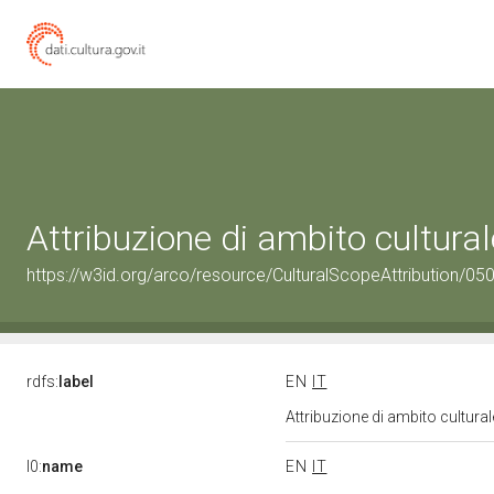
Attribuzione di ambito cultur
https://w3id.org/arco/resource/CulturalScopeAttribution/050
rdfs:
label
EN
IT
Attribuzione di ambito cultur
l0:
name
EN
IT