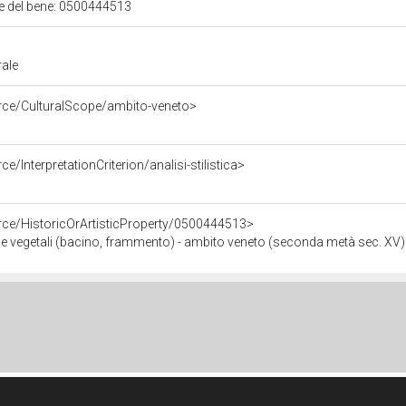
ale del bene: 0500444513
rale
urce/CulturalScope/ambito-veneto>
e/InterpretationCriterion/analisi-stilistica>
rce/HistoricOrArtisticProperty/0500444513>
i e vegetali (bacino, frammento) - ambito veneto (seconda metà sec. XV)