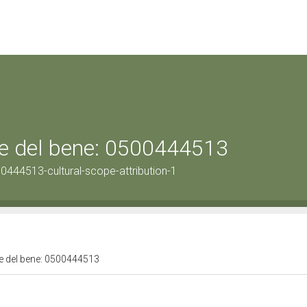
ale del bene: 0500444513
0444513-cultural-scope-attribution-1
ale del bene: 0500444513