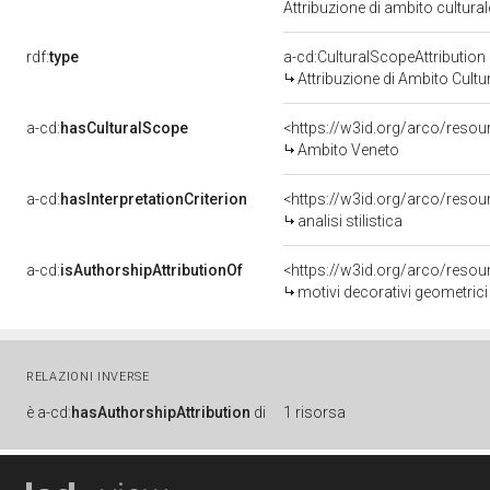
Attribuzione di ambito cultur
rdf:
type
a-cd:CulturalScopeAttribution
Attribuzione di Ambito Cultu
a-cd:
hasCulturalScope
<https://w3id.org/arco/reso
Ambito Veneto
a-cd:
hasInterpretationCriterion
<https://w3id.org/arco/resourc
analisi stilistica
a-cd:
isAuthorshipAttributionOf
<https://w3id.org/arco/resou
motivi decorativi geometric
RELAZIONI INVERSE
è
a-cd:
hasAuthorshipAttribution
di
1 risorsa