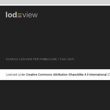
SCARICA LODVIEW PER PUBBLICARE I TUOI DATI
Licensed under
Creative Commons Attribution-ShareAlike 4.0 International
(C