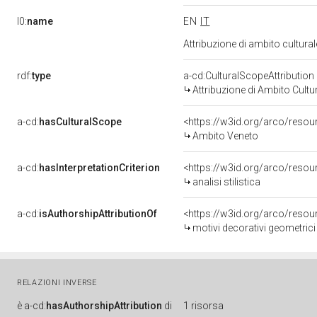
l0:
name
EN
IT
Attribuzione di ambito cultur
rdf:
type
a-cd:CulturalScopeAttribution
Attribuzione di Ambito Cultu
a-cd:
hasCulturalScope
<https://w3id.org/arco/reso
Ambito Veneto
a-cd:
hasInterpretationCriterion
<https://w3id.org/arco/resourc
analisi stilistica
a-cd:
isAuthorshipAttributionOf
<https://w3id.org/arco/resou
motivi decorativi geometric
RELAZIONI INVERSE
è
a-cd:
hasAuthorshipAttribution
di
1 risorsa