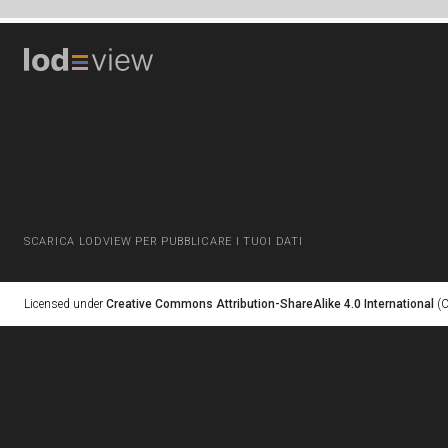
SCARICA LODVIEW PER PUBBLICARE I TUOI DATI
Licensed under
Creative Commons Attribution-ShareAlike 4.0 International
(C