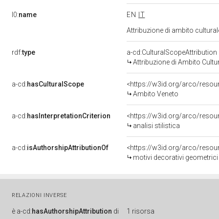
l0:
name
EN
IT
Attribuzione di ambito cultur
rdf:
type
a-cd:CulturalScopeAttribution
Attribuzione di Ambito Cultu
a-cd:
hasCulturalScope
<https://w3id.org/arco/reso
Ambito Veneto
a-cd:
hasInterpretationCriterion
<https://w3id.org/arco/resourc
analisi stilistica
a-cd:
isAuthorshipAttributionOf
<https://w3id.org/arco/resou
motivi decorativi geometric
RELAZIONI INVERSE
è
a-cd:
hasAuthorshipAttribution
di
1 risorsa