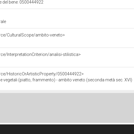
ale del bene: 0500444922
rale
urce/CulturalScope/ambito-veneto>
e/InterpretationCriterion/analisi-stilistica>
rce/HistoricOrArtisticProperty/0500444922>
 e vegetali (piatto, frammento) - ambito veneto (seconda metà sec. XVI)