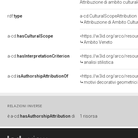
Attribuzione di ambito cultur
rdf:
type
a-cd:CulturalScopeAttribution
Attribuzione di Ambito Cultu
a-cd:
hasCulturalScope
<https://w3id.org/arco/reso
Ambito Veneto
a-cd:
hasInterpretationCriterion
<https://w3id.org/arco/resourc
analisi stilistica
a-cd:
isAuthorshipAttributionOf
<https://w3id.org/arco/resou
motivi decorativi geometrici
RELAZIONI INVERSE
è
a-cd:
hasAuthorshipAttribution
di
1 risorsa