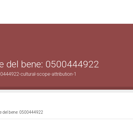
ale del bene: 0500444922
0444922-cultural-scope-attribution-1
ale del bene: 0500444922