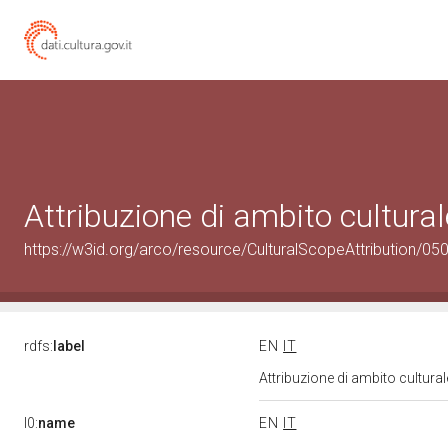
Attribuzione di ambito cultur
https://w3id.org/arco/resource/CulturalScopeAttribution/050
rdfs:
label
EN
IT
Attribuzione di ambito cultur
l0:
name
EN
IT