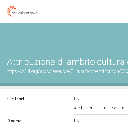
Attribuzione di ambito cultur
https://w3id.org/arco/resource/CulturalScopeAttribution/050
rdfs:
label
EN
IT
Attribuzione di ambito cultur
l0:
name
EN
IT