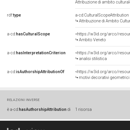
Attribuzione di ambito cultur
rdf:
type
a-cd:CulturalScopeAttribution
Attribuzione di Ambito Cultu
a-cd:
hasCulturalScope
<https://w3id.org/arco/reso
Ambito Veneto
a-cd:
hasInterpretationCriterion
<https://w3id.org/arco/resourc
analisi stilistica
a-cd:
isAuthorshipAttributionOf
<https://w3id.org/arco/resou
motivi decorativi geometric
RELAZIONI INVERSE
è
a-cd:
hasAuthorshipAttribution
di
1 risorsa