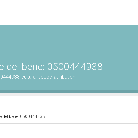
ale del bene: 0500444938
0444938-cultural-scope-attribution-1
ale del bene: 0500444938