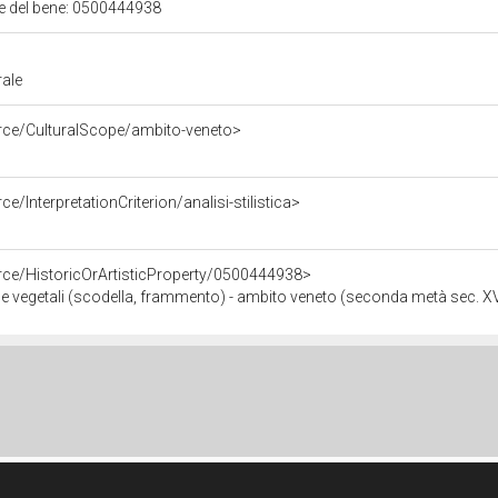
ale del bene: 0500444938
rale
urce/CulturalScope/ambito-veneto>
e/InterpretationCriterion/analisi-stilistica>
rce/HistoricOrArtisticProperty/0500444938>
i e vegetali (scodella, frammento) - ambito veneto (seconda metà sec. XV