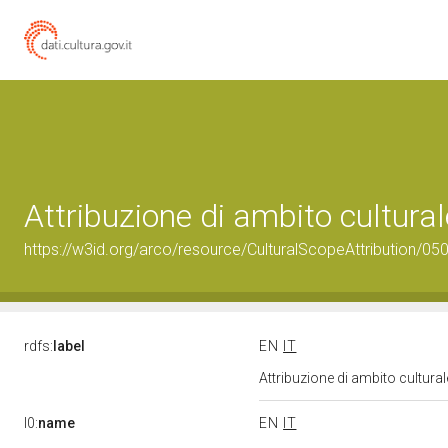
Attribuzione di ambito cultur
https://w3id.org/arco/resource/CulturalScopeAttribution/050
rdfs:
label
EN
IT
Attribuzione di ambito cultur
l0:
name
EN
IT