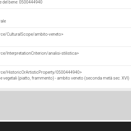
ale del bene: 0500444940
rale
urce/CulturalScope/ambito-veneto>
e/InterpretationCriterion/analisi-stilistica>
rce/HistoricOrArtisticProperty/0500444940>
 e vegetali (piatto, frammento) - ambito veneto (seconda metà sec. XVI)