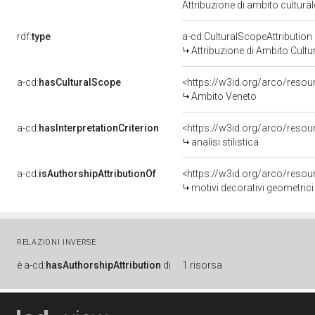
Attribuzione di ambito cultur
rdf:
type
a-cd:CulturalScopeAttribution
Attribuzione di Ambito Cultu
a-cd:
hasCulturalScope
<https://w3id.org/arco/reso
Ambito Veneto
a-cd:
hasInterpretationCriterion
<https://w3id.org/arco/resourc
analisi stilistica
a-cd:
isAuthorshipAttributionOf
<https://w3id.org/arco/resou
motivi decorativi geometrici
RELAZIONI INVERSE
è
a-cd:
hasAuthorshipAttribution
di
1 risorsa