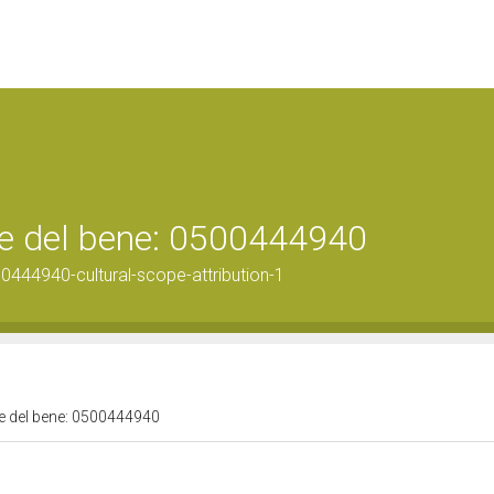
ale del bene: 0500444940
0444940-cultural-scope-attribution-1
ale del bene: 0500444940