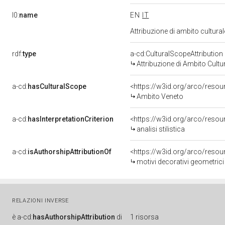
l0:
name
EN
IT
Attribuzione di ambito cultur
rdf:
type
a-cd:CulturalScopeAttribution
Attribuzione di Ambito Cultu
a-cd:
hasCulturalScope
<https://w3id.org/arco/reso
Ambito Veneto
a-cd:
hasInterpretationCriterion
<https://w3id.org/arco/resourc
analisi stilistica
a-cd:
isAuthorshipAttributionOf
<https://w3id.org/arco/resou
motivi decorativi geometrici 
RELAZIONI INVERSE
è
a-cd:
hasAuthorshipAttribution
di
1 risorsa