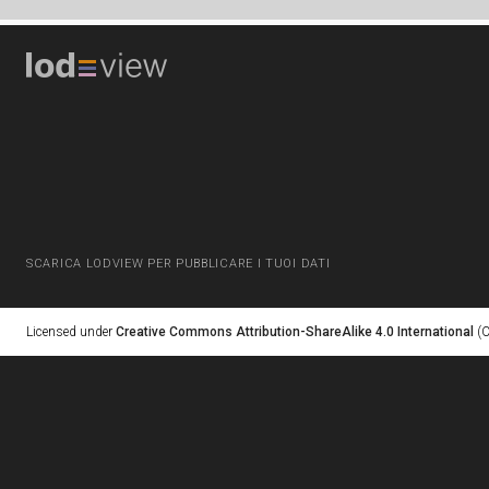
SCARICA LODVIEW PER PUBBLICARE I TUOI DATI
Licensed under
Creative Commons Attribution-ShareAlike 4.0 International
(C